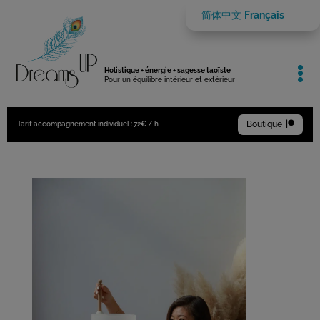
简体中文
Français

Holistique + énergie + sagesse taoïste
Pour un équilibre intérieur et extérieur
Boutique

Tarif accompagnement individuel : 72€ / h