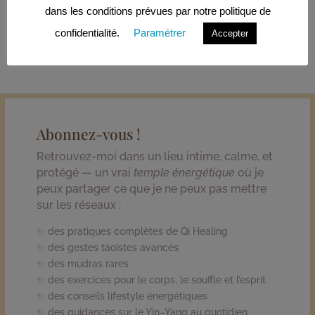
dans les conditions prévues par notre politique de
propose.je suis accompagnatrice en énergie, corps &
âme.
confidentialité.
Paramétrer
Accepter
Abonnez-vous !
Retrouvez-moi dans un lieu intime, calme, et
protégé — un vrai
temple énergétique
où je
peux partager ce que je ne peux pas mettre
sur les réseaux :
✨ des pratiques complètes de Qi Healing
✨ des gestes taoïstes avancés
✨ des mudras rares
✨ des exercices pour le corps, le souffle et l’esprit
✨ des conseils lifestyle énergétiques
✨ des guidances sur le Yin–Yang au quotidien