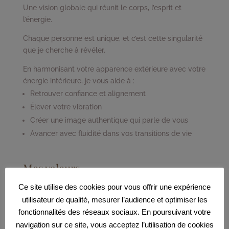
Une vision globale qui réunit le corps, l’esprit et
l’énergie.
Chaque personne est unique, et c’est cette singularité
que je cherche à révéler.
En harmonisant votre apparence extérieure avec votre
énergie intérieure, je vous aide à :
Retrouver confiance et alignement
Élever votre vibration
Créer une image authentique qui parle de vous
Avancer avec fluidité dans vos transitions de vie
Mes valeurs
Authenticité – Harmonie – Bienveillance –
Ce site utilise des cookies pour vous offrir une expérience
Transformation
utilisateur de qualité, mesurer l’audience et optimiser les
fonctionnalités des réseaux sociaux. En poursuivant votre
Ces valeurs guident chacune de mes actions et sont
navigation sur ce site, vous acceptez l’utilisation de cookies
présentes dans chaque accompagnement que je