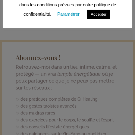
dans les conditions prévues par notre politique de
propose.je suis accompagnatrice en énergie, corps &
âme.
confidentialité.
Paramétrer
Accepter
Abonnez-vous !
Retrouvez-moi dans un lieu intime, calme, et
protégé — un vrai
temple énergétique
où je
peux partager ce que je ne peux pas mettre
sur les réseaux :
✨ des pratiques complètes de Qi Healing
✨ des gestes taoïstes avancés
✨ des mudras rares
✨ des exercices pour le corps, le souffle et l’esprit
✨ des conseils lifestyle énergétiques
✨ des guidances sur le Yin–Yang au quotidien