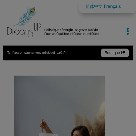
简体中文
Français

Holistique + énergie + sagesse taoïste
Pour un équilibre intérieur et extérieur
Boutique

Tarif accompagnement individuel : 72€ / h