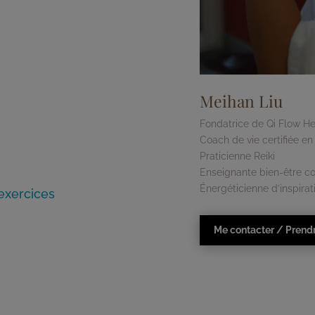
Meihan Liu
Fondatrice de Qi Flow He
Coach de vie certifiée en
Praticienne Reiki
Enseignante bien-être co
Énergéticienne d’inspirati
exercices
Me contacter / Prend