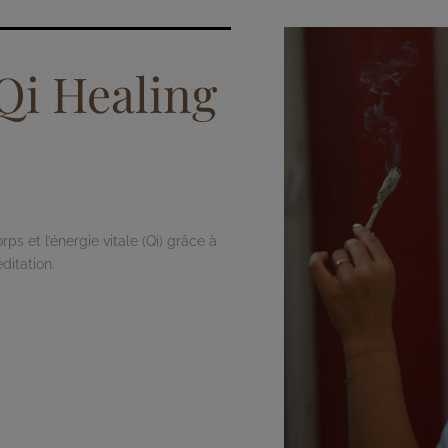
Qi Healing
s et l’énergie vitale (Qi) grâce à
ditation.