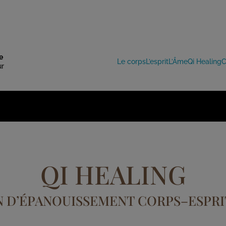
e
Le corps
L’esprit
L’Âme
Qi Healing
C
ur
QI HEALING
N D’ÉPANOUISSEMENT CORPS–ESPRI