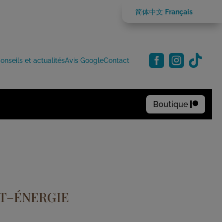
简体中文
Français



onseils et actualités
Avis Google
Contact
Boutique

T–ÉNERGIE