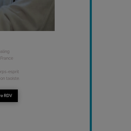
aling
 France
rps-esprit
on taoïste.
re RDV