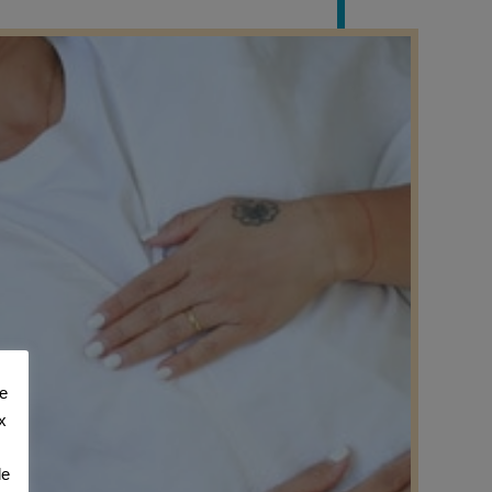
de
x
de