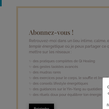
Abonnez-vous !
Retrouvez-moi dans un lieu intime, calme, e
temple énergétique
où je peux partager ce 
mettre sur les réseaux :
✨ des pratiques complètes de Qi Healing
✨ des gestes taoïstes avancés
✨ des mudras rares
✨ des exercices pour le corps, le souffle et l’esprit
✨ des conseils lifestyle énergétiques
C
✨ des guidances sur le Yin–Yang au quotidien
✨ des rituels doux pour équilibrer ton énergie
l
Rejoindre