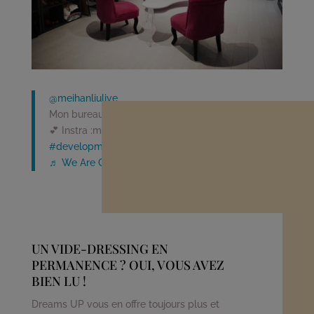
@meihanliulive
Mon bureau est presque finis. Qui veut venir ? 😉
💕 Instra :meihanliulive 💕 🤗
#conseilenimage
#developmentensoi
♬ We Are One - Vexento
UN VIDE-DRESSING EN
PERMANENCE ? OUI, VOUS AVEZ
BIEN LU !
Dreams UP vous en offre toujours plus et