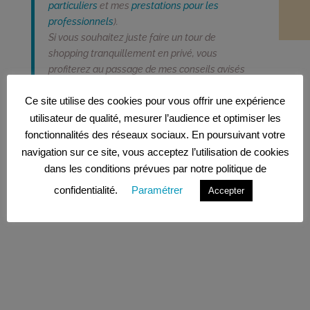
particuliers
et mes
prestations pour les
professionnels
).
Si vous souhaitez juste faire un tour de
shopping tranquillement en privé, vous
profiterez au passage de mes conseils avisés
et professionnels !
Ce site utilise des cookies pour vous offrir une expérience
Meihan Liu
utilisateur de qualité, mesurer l’audience et optimiser les
fonctionnalités des réseaux sociaux. En poursuivant votre
navigation sur ce site, vous acceptez l’utilisation de cookies
dans les conditions prévues par notre politique de
←
Un conseiller en image : français, brésilien, chinois ?
confidentialité.
Paramétrer
Accepter
Quels avantages ?
Vogue Fashion Festival 2019
→