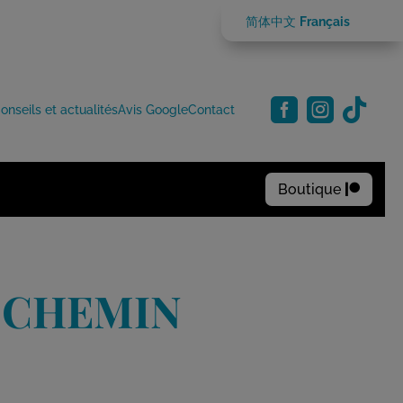
简体中文
Français



onseils et actualités
Avis Google
Contact
Boutique

N CHEMIN