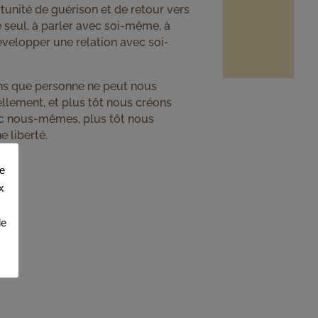
tunité de guérison et de retour vers
e seul, à parler avec soi-même, à
évelopper une relation avec soi-
sons que personne ne peut nous
lement, et plus tôt nous créons
c nous-mêmes, plus tôt nous
e liberté.
de
x
de