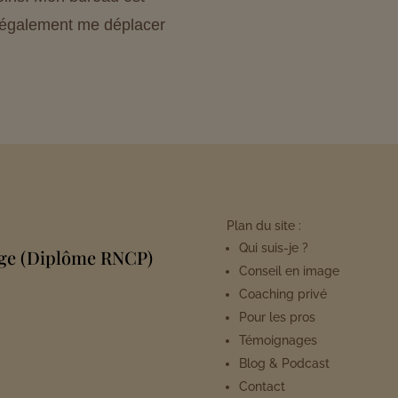
x également me déplacer
Plan du site :
Qui suis-je ?
age (Diplôme RNCP)
Conseil en image
Coaching privé
Pour les pros
Témoignages
Blog & Podcast
Contact