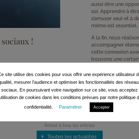
aussi être une oppor
soi. Apprendre à êtr
s’amuser seul et à d
même est essentiel.
À la fin, nous réali
 sociaux !
accompagner éternel
cette connexion ave
trouvons une certain
Reste forte !
e site utilise des cookies pour vous offrir une expérience utilisateur 
qualité, mesurer l’audience et optimiser les fonctionnalités des réseau
sociaux. En poursuivant votre navigation sur ce site, vous acceptez
’utilisation de cookies dans les conditions prévues par notre politique 
confidentialité.
Paramétrer
Accepter
Retour à tous les articles
Toutes les actualités