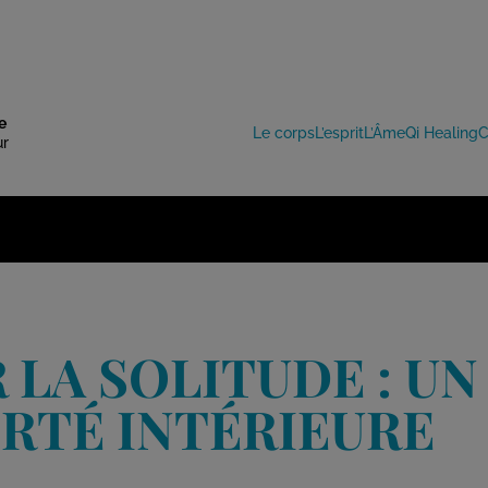
e
Le corps
L’esprit
L’Âme
Qi Healing
C
ur
 LA SOLITUDE : U
ERTÉ INTÉRIEURE