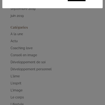
octobre 2019
septembre 2019
juin 2019
Catégories
A la une
Actu
Coaching love
Conseil en image
Développement de soi
Développement personnel
L'âme
L'esprit
L'image
Le corps
Lifestyle