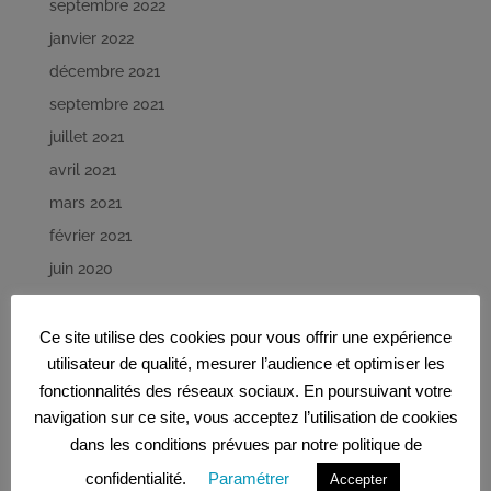
septembre 2022
janvier 2022
décembre 2021
septembre 2021
juillet 2021
avril 2021
mars 2021
février 2021
juin 2020
mai 2020
avril 2020
Ce site utilise des cookies pour vous offrir une expérience
utilisateur de qualité, mesurer l’audience et optimiser les
mars 2020
fonctionnalités des réseaux sociaux. En poursuivant votre
février 2020
navigation sur ce site, vous acceptez l’utilisation de cookies
décembre 2019
dans les conditions prévues par notre politique de
novembre 2019
confidentialité.
Paramétrer
Accepter