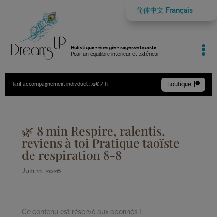
简体中文
Français

Holistique + énergie + sagesse taoïste
Pour un équilibre intérieur et extérieur
Boutique

Tarif accompagnement individuel : 72€ / h
🌿 8 min Respire, ralentis,
reviens à toi Pratique taoïste
de respiration 8-8
Juin 11, 2026
Ce contenu est réservé aux abonnés !