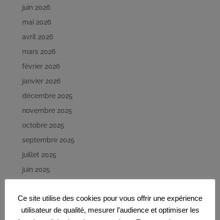
juin 2026
mai 2026
avril 2026
mars 2026
février 2026
janvier 2026
décembre 2025
novembre 2025
octobre 2025
septembre 2025
juillet 2025
juin 2025
décembre 2024
Ce site utilise des cookies pour vous offrir une expérience
octobre 2024
utilisateur de qualité, mesurer l’audience et optimiser les
septembre 2024