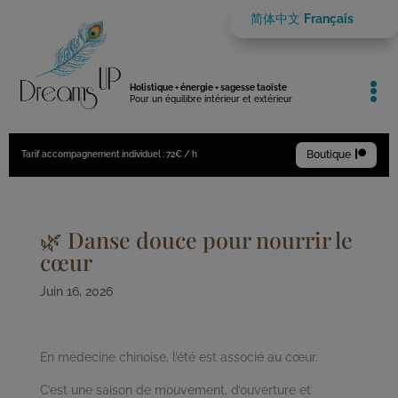
简体中文
Français

Holistique + énergie + sagesse taoïste
Pour un équilibre intérieur et extérieur
Boutique

Tarif accompagnement individuel : 72€ / h
🌿 Danse douce pour nourrir le
cœur
Juin 16, 2026
En médecine chinoise, l’été est associé au cœur.
C’est une saison de mouvement, d’ouverture et