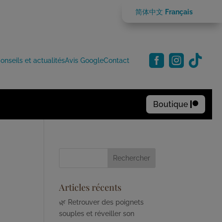
简体中文
Français



onseils et actualités
Avis Google
Contact
Boutique

Articles récents
🌿 Retrouver des poignets
souples et réveiller son