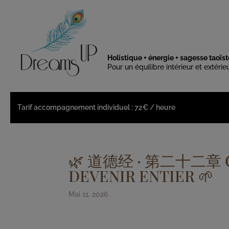
Holistique + énergie + sagesse taoïst
Pour un équilibre intérieur et extérie
Tarif accompagnement individuel : 72€ / heure
🌿 道德经 · 第二十二章 C
DEVENIR ENTIER 🌱
Mai 11, 2026