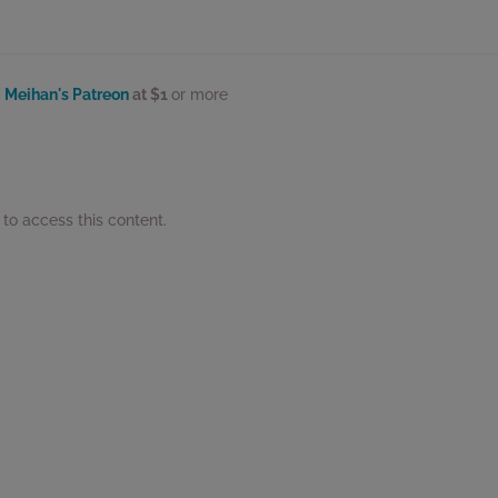
f
Meihan's Patreon
at $1
or more
to access this content.