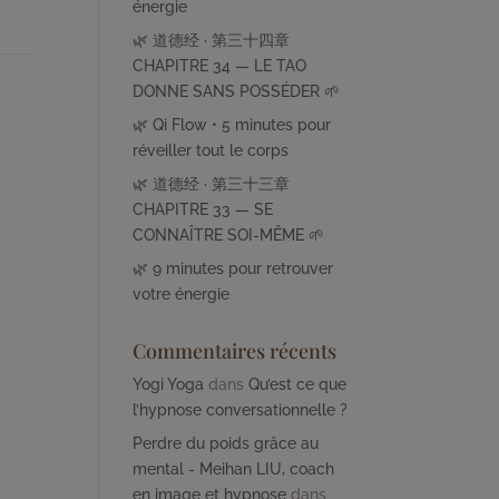
énergie
🌿 道德经 · 第三十四章
CHAPITRE 34 — LE TAO
DONNE SANS POSSÉDER 🌱
🌿 Qi Flow • 5 minutes pour
réveiller tout le corps
🌿 道德经 · 第三十三章
CHAPITRE 33 — SE
CONNAÎTRE SOI-MÊME 🌱
🌿 9 minutes pour retrouver
votre énergie
Commentaires récents
Yogi Yoga
dans
Qu’est ce que
l’hypnose conversationnelle ?
Perdre du poids grâce au
mental - Meihan LIU, coach
en image et hypnose
dans