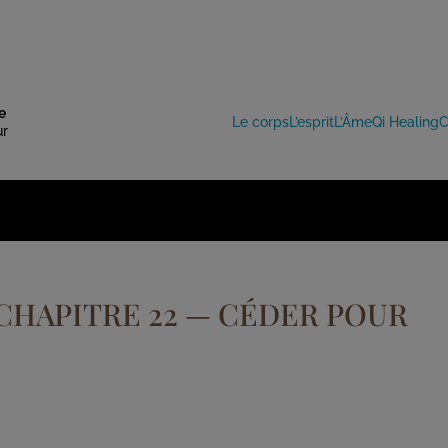
e
Le corps
L’esprit
L’Âme
Qi Healing
C
ur
HAPITRE 22 — CÉDER POUR