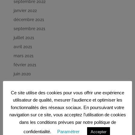
septembre 2022
janvier 2022
décembre 2021
septembre 2021
juillet 2021
avril 2021
mars 2021
février 2021
juin 2020
mai 2020
avril 2020
Ce site utilise des cookies pour vous offrir une expérience
utilisateur de qualité, mesurer l’audience et optimiser les
mars 2020
fonctionnalités des réseaux sociaux. En poursuivant votre
février 2020
navigation sur ce site, vous acceptez l’utilisation de cookies
décembre 2019
dans les conditions prévues par notre politique de
novembre 2019
confidentialité.
Paramétrer
Accepter