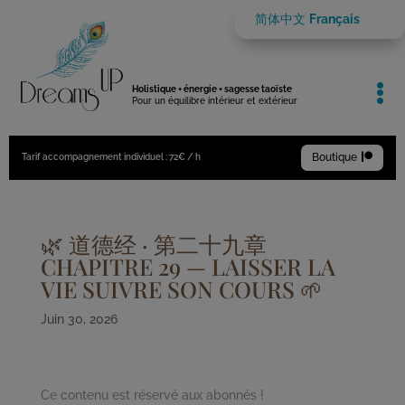
简体中文
Français

Holistique + énergie + sagesse taoïste
Pour un équilibre intérieur et extérieur
Boutique

Tarif accompagnement individuel : 72€ / h
🌿 道德经 · 第二十九章
CHAPITRE 29 — LAISSER LA
VIE SUIVRE SON COURS 🌱
Juin 30, 2026
Ce contenu est réservé aux abonnés !