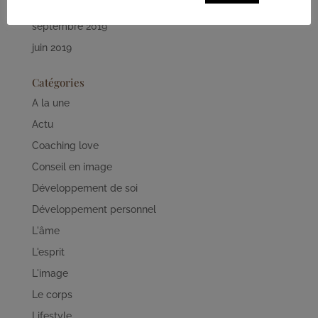
octobre 2019
septembre 2019
juin 2019
Catégories
A la une
Actu
Coaching love
Conseil en image
Développement de soi
Développement personnel
L'âme
L'esprit
L'image
Le corps
Lifestyle