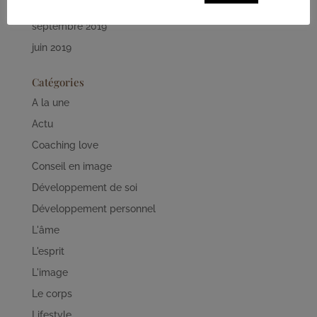
octobre 2019
septembre 2019
juin 2019
Catégories
A la une
Actu
Coaching love
Conseil en image
Développement de soi
Développement personnel
L'âme
L'esprit
L'image
Le corps
Lifestyle