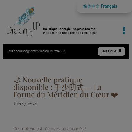
简体中文
Français

Holistique + énergie + sagesse taoïste
Pour un équilibre intérieur et extérieur
Boutique

Tarif accompagnement individuel : 72€ / h
🌙 Nouvelle pratique
disponible : 手少阴式 — La
Forme du Méridien du Cœur ❤️
Juin 17, 2026
Ce contenu est réservé aux abonnés !