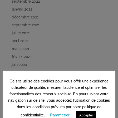
septembre 2022
janvier 2022
décembre 2021
septembre 2021
juillet 2021
avril 2021
mars 2021
février 2021
juin 2020
mai 2020
avril 2020
Ce site utilise des cookies pour vous offrir une expérience
utilisateur de qualité, mesurer l’audience et optimiser les
mars 2020
fonctionnalités des réseaux sociaux. En poursuivant votre
février 2020
navigation sur ce site, vous acceptez l’utilisation de cookies
décembre 2019
dans les conditions prévues par notre politique de
novembre 2019
confidentialité.
Paramétrer
Accepter